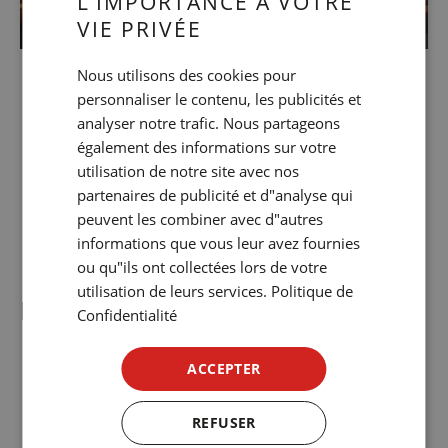
L’IMPORTANCE À VOTRE
SPANISH
VIE PRIVÉE
ENGLISH
Nous utilisons des cookies pour
CATALAN
At NN Hotels
personnaliser le contenu, les publicités et
GERMAN
analyser notre trafic. Nous partageons
Discover the experiences that await you at our
FRENCH
également des informations sur votre
hotels
utilisation de notre site avec nos
ITALIAN
partenaires de publicité et d"analyse qui
Discover now
RUSSIAN
peuvent les combiner avec d"autres
informations que vous leur avez fournies
ou qu"ils ont collectées lors de votre
utilisation de leurs services.
Politique de
Find us on Spotify
Confidentialité
ACCEPTER
REFUSER