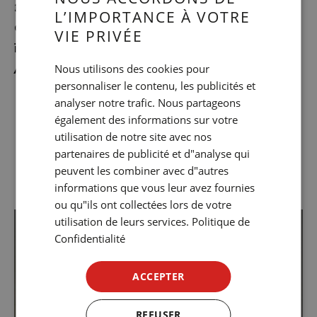
grands auteurs du XXe siècle avec la complicité
L’IMPORTANCE À VOTRE
SPANISH
d’artistes à de renommée nationale et
VIE PRIVÉE
ENGLISH
internationale. C’est de plus le siège du
Centre
Aragonais
de Barcelone.
Nous utilisons des cookies pour
CATALAN
personnaliser le contenu, les publicités et
GERMAN
analyser notre trafic. Nous partageons
ADRESSE: Joaquim Costa, 68
FRENCH
également des informations sur votre
utilisation de notre site avec nos
ITALIAN
WEB
partenaires de publicité et d"analyse qui
RUSSIAN
peuvent les combiner avec d"autres
informations que vous leur avez fournies
ou qu"ils ont collectées lors de votre
utilisation de leurs services.
Politique de
Confidentialité
ACCEPTER
REFUSER