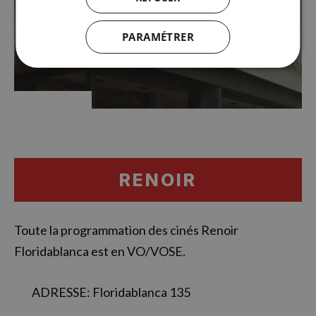
PARAMÉTRER
RENOIR
Toute la programmation des cinés Renoir
Floridablanca est en VO/VOSE.
ADRESSE: Floridablanca 135