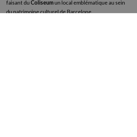
faisant du
Coliseum
un local emblématique au sein
du patrimoine culturel de Barcelone.
ADRESSE: Gran Via de les Corts Catalanes, 595
WEB
Newsletter NN
-5%
Abonnez-vous à la newsletter