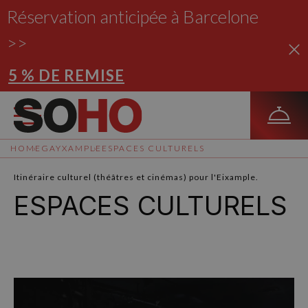
Réservation anticipée à Barcelone
>>
5 % DE REMISE
HOME
GAYXAMPLE
ESPACES CULTURELS
Itinéraire culturel (théâtres et cinémas) pour l'Eixample.
ESPACES CULTURELS