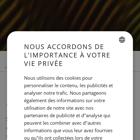
NOUS ACCORDONS DE
L’IMPORTANCE À VOTRE
SPANISH
VIE PRIVÉE
ENGLISH
HOME
SOHO SPOTS
Nous utilisons des cookies pour
CATALAN
DESIGN ET
personnaliser le contenu, les publicités et
GERMAN
analyser notre trafic. Nous partageons
ARCHITECTURE
FRENCH
également des informations sur votre
utilisation de notre site avec nos
ITALIAN
partenaires de publicité et d"analyse qui
SOHO
nait de l’acronyme
SOFT
(doux)
RUSSIAN
peuvent les combiner avec d"autres
et
HOT
(chaud). Il représente de multiples effets et
informations que vous leur avez fournies
stimuli qui apparaissent et disparaissent devant
ou qu"ils ont collectées lors de votre