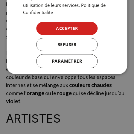
l’invité. Les deux (
soft
et
hot
) sont continuellement
utilisation de leurs services.
Politique de
présents par un background de
design
,
style
et
Confidentialité
originalité
qui en fait un espace idéal pour les
couples qui espèrent apporter une touche
ACCEPTER
supplémentaire à leur séjour à Barcelone.
REFUSER
Le design de l’hôtel se base sur la simplicité des
lignes et le contraste des styles, les éléments rétro
PARAMÉTRER
côtoient la modernité la plus absolue. Le
noir
est la
couleur de base qui enveloppe tous les espaces
internes et se mélange aux
couleurs chaudes
comme l’
orange
ou le
rouge
qui se décline jusqu’au
violet
.
ARTISTES