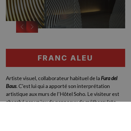
…
FRANC ALEU
Artiste visuel, collaborateur habituel de la
Fura del
Baus
. C’est lui qui a apporté son interprétation
artistique aux murs de l’Hôtel Soho. Le visiteur est
absorbé par un jeu de panneaux de méthacrylate
(reproductions lumineuses) qui incarnent
différentes parties du corps. On peut y découvrir
une main, une oreille, un visage, un buste,…