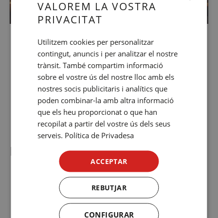
VALOREM LA VOSTRA
PRIVACITAT
SPANISH
ENGLISH
At NN Hotels
Utilitzem cookies per personalitzar
contingut, anuncis i per analitzar el nostre
CATALAN
Discover the experiences that await you at our
trànsit. També compartim informació
GERMAN
hotels
sobre el vostre ús del nostre lloc amb els
FRENCH
nostres socis publicitaris i analítics que
poden combinar-la amb altra informació
Discover now
ITALIAN
que els heu proporcionat o que han
RUSSIAN
recopilat a partir del vostre ús dels seus
serveis.
Política de Privadesa
Find us on Spotify
ACCEPTAR
REBUTJAR
CONFIGURAR