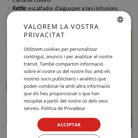
Kettle
: escalfador d'aigua per a tes i infusions
Ampolla d'aigua de cortesia (33 cl)
VALOREM LA VOSTRA
PRIVACITAT
SPANISH
ENGLISH
Utilitzem cookies per personalitzar
contingut, anuncis i per analitzar el nostre
CATALAN
trànsit. També compartim informació
GERMAN
sobre el vostre ús del nostre lloc amb els
FRENCH
nostres socis publicitaris i analítics que
poden combinar-la amb altra informació
ITALIAN
que els heu proporcionat o que han
RUSSIAN
recopilat a partir del vostre ús dels seus
serveis.
Política de Privadesa
ACCEPTAR