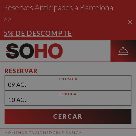
Reserves Anticipades a Barcelona
>>
5% DE DESCOMPTE
RESERVAR
ENTRADA
09
AG.
SORTIDA
10
AG.
CERCAR
HOME
HABITACIONS
DOBLE BÀSICA