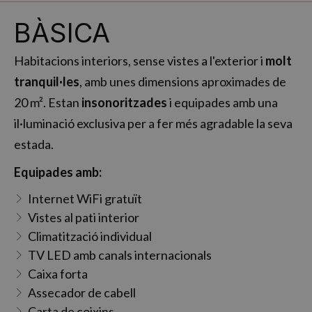
BÀSICA
Habitacions interiors, sense vistes a l'exterior i
molt
tranquil·les
, amb unes dimensions aproximades de
20 m². Estan
insonoritzades
i equipades amb una
il·luminació exclusiva per a fer més agradable la seva
estada.
Equipades amb:
Internet WiFi gratuït
Vistes al pati interior
Climatització individual
TV LED amb canals internacionals
Caixa forta
Assecador de cabell
Carta de coixins