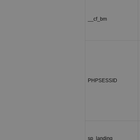
__cf_bm
PHPSESSID
sp_landing