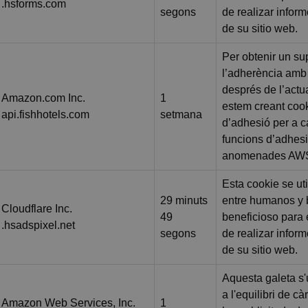
.hsforms.com
segons
de realizar infor
de su sitio web.
Per obtenir un su
l’adherència am
després de l’actu
Amazon.com Inc.
1
estem creant coo
api.fishhotels.com
setmana
d’adhesió per a 
funcions d’adhes
anomenades AW
Esta cookie se uti
29 minuts
entre humanos y b
Cloudflare Inc.
49
beneficioso para e
.hsadspixel.net
segons
de realizar infor
de su sitio web.
Aquesta galeta s'u
a l'equilibri de c
Amazon Web Services, Inc.
1