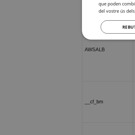
que poden combina
del vostre ús dels
REBU
AWSALB
__cf_bm