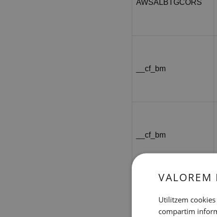
AWSALBTGCORS
__cf_bm
__cf_bm
VALOREM 
Utilitzem cookies 
CookieScriptConsent
compartim informac