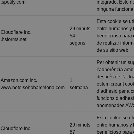
.spotify.com
integrado. Esto n
ninguna funcionali
Esta cookie se uti
29 minuts
entre humanos y b
Cloudflare Inc.
54
beneficioso para e
.hsforms.net
segons
de realizar infor
de su sitio web.
Per obtenir un su
l’adherència am
després de l’actu
Amazon.com Inc.
1
estem creant coo
www.hotelsohobarcelona.com
setmana
d’adhesió per a 
funcions d’adhes
anomenades AW
Esta cookie se uti
29 minuts
entre humanos y b
Cloudflare Inc.
57
beneficioso para e