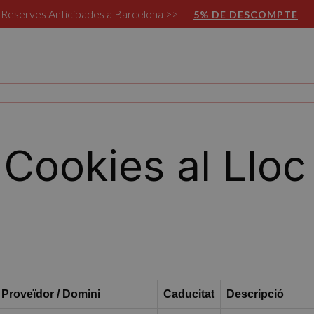
Reserves Anticipades a Barcelona >>
5% DE DESCOMPTE
 Cookies al Llo
Proveïdor / Domini
Caducitat
Descripció