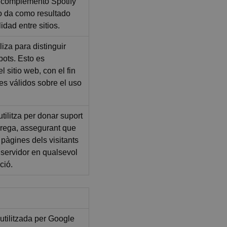
l complemento Spotify
o da como resultado
dad entre sitios.
liza para distinguir
ots. Esto es
l sitio web, con el fin
mes válidos sobre el uso
tilitza per donar suport
àrrega, assegurant que
e pàgines dels visitants
x servidor en qualsevol
ció.
utilitzada per Google