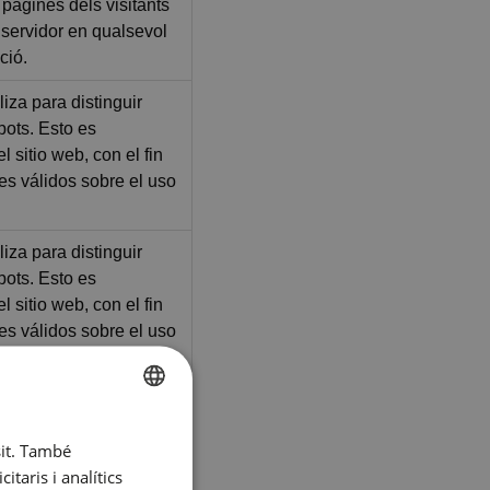
e pàgines dels visitants
x servidor en qualsevol
ció.
liza para distinguir
ots. Esto es
l sitio web, con el fin
mes válidos sobre el uso
liza para distinguir
ots. Esto es
l sitio web, con el fin
mes válidos sobre el uso
-Script.com utiliza esta
dar las preferencias de
SPANISH
sit. També
e cookies de los
ENGLISH
taris i analítics
cesario que el banner de