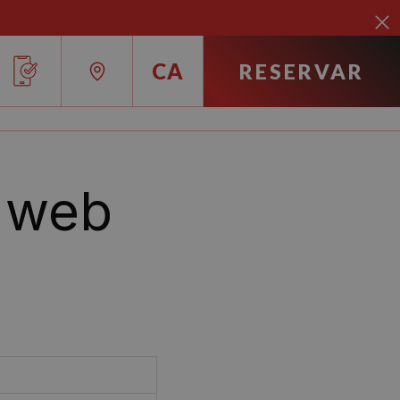
CA
RESERVAR
RU
IT
c web
EN
FR
ES
DE
CA