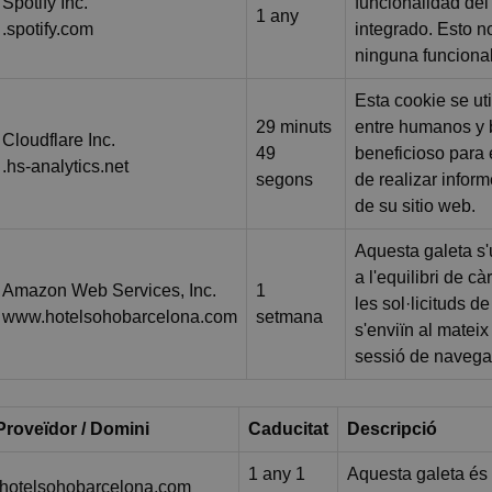
Spotify Inc.
funcionalidad de
1 any
.spotify.com
integrado. Esto n
ninguna funcionali
Esta cookie se uti
29 minuts
entre humanos y b
Cloudflare Inc.
49
beneficioso para e
.hs-analytics.net
segons
de realizar infor
de su sitio web.
Aquesta galeta s'u
a l'equilibri de c
Amazon Web Services, Inc.
1
les sol·licituds d
www.hotelsohobarcelona.com
setmana
s'enviïn al matei
sessió de navega
Proveïdor / Domini
Caducitat
Descripció
1 any 1
Aquesta galeta és 
.hotelsohobarcelona.com