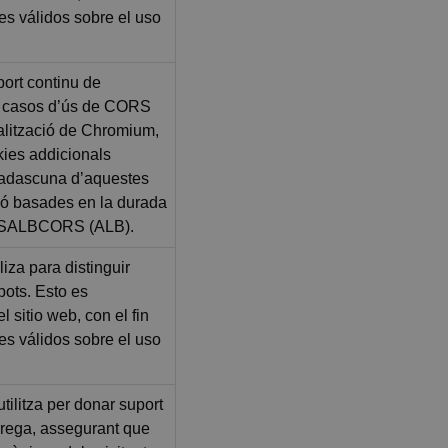
mes válidos sobre el uso
port continu de
b casos d’ús de CORS
alització de Chromium,
kies addicionals
cadascuna d’aquestes
ió basades en la durada
SALBCORS (ALB).
liza para distinguir
ots. Esto es
l sitio web, con el fin
mes válidos sobre el uso
tilitza per donar suport
àrrega, assegurant que