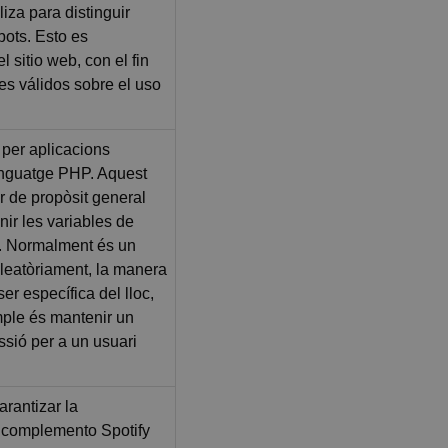
liza para distinguir
ots. Esto es
l sitio web, con el fin
mes válidos sobre el uso
per aplicacions
enguatge PHP. Aquest
or de propòsit general
enir les variables de
i. Normalment és un
leatòriament, la manera
ser específica del lloc,
ple és mantenir un
essió per a un usuari
rantizar la
l complemento Spotify