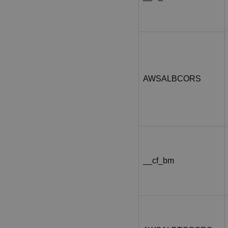
AWSALBCORS
__cf_bm