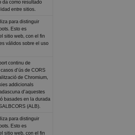
o da como resultado
dad entre sitios.
liza para distinguir
ots. Esto es
l sitio web, con el fin
mes válidos sobre el uso
port continu de
b casos d’ús de CORS
alització de Chromium,
kies addicionals
cadascuna d’aquestes
ió basades en la durada
SALBCORS (ALB).
liza para distinguir
ots. Esto es
l sitio web, con el fin