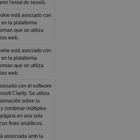
nir l'estat de sessió.
okie está asociado con
 en la plataforma
orman que se utiliza
tios web.
okie está asociado con
 en la plataforma
orman que se utiliza
tios web.
sociada con el software
soft Clarity. Se utiliza
formación sobre la
 y combinar múltiples
 página en una sola
on fines analíticos.
tà associada amb la