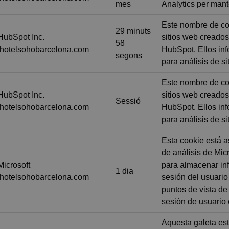
mes
Analytics per mante
Este nombre de co
29 minuts
HubSpot Inc.
sitios web creados
58
.hotelsohobarcelona.com
HubSpot. Ellos inf
segons
para análisis de si
Este nombre de co
HubSpot Inc.
sitios web creados
Sessió
.hotelsohobarcelona.com
HubSpot. Ellos inf
para análisis de si
Esta cookie está a
de análisis de Micro
Microsoft
para almacenar in
1 dia
.hotelsohobarcelona.com
sesión del usuario
puntos de vista de
sesión de usuario c
Aquesta galeta es