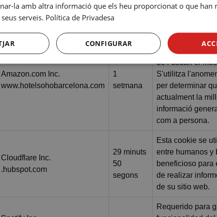
r-la amb altra informació que els heu proporcionat o que han re
cookies de Cooki
 seus serveis.
Política de Privadesa
correctamente.
Aquestes cookies
TJAR
CONFIGURAR
ACC
trànsit del servido
de l’usuari el més
Amazon.com Inc.
1
S'utilitza l'anom
www.hotelsohobarcelona.com
setmana
per determinar qu
actualment la mill
informació genera
com a persona.
Esta cookie se uti
29 minuts
entre humanos y b
Cloudflare Inc.
50
beneficioso para e
.hubspot.com
segons
de realizar infor
de su sitio web.
Requerido para ga