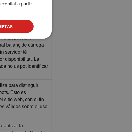
copilat a partir
e-Script.com funcione
CATALAN
GERMAN
 ens permeten assignar
FRENCH
EPTAR
r per fer l’experiència
ITALIAN
 fluïda possible.
RUSSIAN
enat balanç de càrrega
in servidor té
or disponibilitat. La
da no us pot identificar
liza para distinguir
ots. Esto es
l sitio web, con el fin
mes válidos sobre el uso
rantizar la