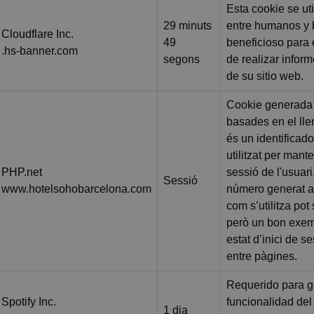
Esta cookie se uti
29 minuts
entre humanos y b
Cloudflare Inc.
49
beneficioso para e
.hs-banner.com
segons
de realizar infor
de su sitio web.
Cookie generada 
basades en el ll
és un identificad
utilitzat per mant
PHP.net
sessió de l'usuar
Sessió
www.hotelsohobarcelona.com
número generat a
com s’utilitza pot 
però un bon exem
estat d’inici de s
entre pàgines.
Requerido para ga
Spotify Inc.
funcionalidad de
1 dia