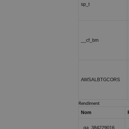
sp_t
__cf_bm
AWSALBTGCORS
Rendiment
Nom
_ga_384229016