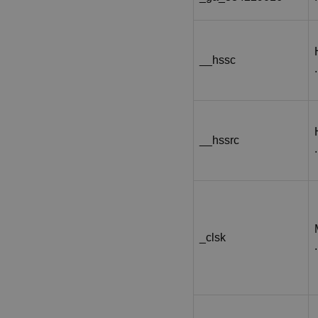
__hssc
__hssrc
_clsk