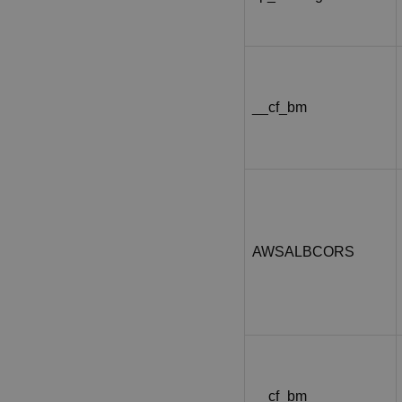
__cf_bm
AWSALBCORS
__cf_bm