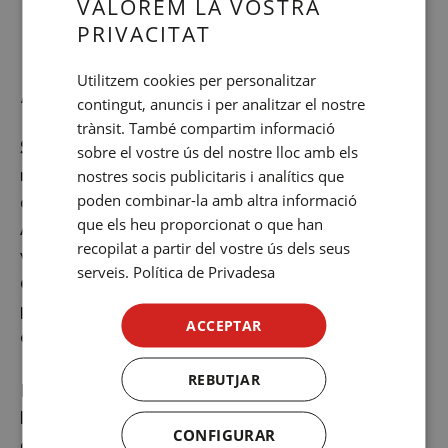
VALOREM LA VOSTRA
DISSENY I
PRIVACITAT
SPANISH
ENGLISH
ARQUITECTURA
Utilitzem cookies per personalitzar
contingut, anuncis i per analitzar el nostre
CATALAN
trànsit. També compartim informació
GERMAN
SOHO
neix de l'acrònim
SOFT
(suau) i
HOT
(càlid),
sobre el vostre ús del nostre lloc amb els
representant una multiplicació d'efectes i estímuls
FRENCH
nostres socis publicitaris i analítics que
poden combinar-la amb altra informació
que apareixen i desapareixen davant el propi hoste.
ITALIAN
que els heu proporcionat o que han
Ambdós (
soft
i
hot
) es manifesten constantment al
RUSSIAN
recopilat a partir del vostre ús dels seus
visitant a través d'un transfons de
disseny
,
estil
i
serveis.
Política de Privadesa
originalitat
que el converteixen en l'espai ideal per a
parelles que esperen alguna cosa més de la seva
ACCEPTAR
estada a Barcelona.
REBUTJAR
El disseny de l'hotel es basa en la senzillesa de les
línies i el contrast d'estils, on els elements "
retro
"
CONFIGURAR
competeixen amb la més absoluta modernitat. El