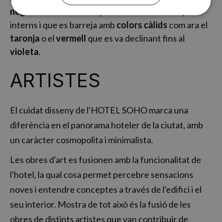
negre
és el color bàsic que envolta tots els espais
interns i que es barreja amb
colors càlids
com ara el
taronja
o el
vermell
que es va declinant fins al
violeta
.
ARTISTES
El cuidat disseny de l'HOTEL SOHO marca una
diferència en el panorama hoteler de la ciutat, amb
un caràcter cosmopolita i minimalista.
Les obres d'art es fusionen amb la funcionalitat de
l'hotel, la qual cosa permet percebre sensacions
noves i entendre conceptes a través de l'edifici i el
seu interior. Mostra de tot això és la fusió de les
obres de distints artistes que van contribuir de