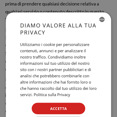
prima di prendere qualsiasi decisione relativa a
qualsiasi servizio o contenuto descritto in questo
Sito Web.
DIAMO VALORE ALLA TUA
L'accesso dell'Utente al Sito Web non implica per
PRIVACY
SPANISH
Núñez i Navarro l'obbligo di controllare l'assenza di
ENGLISH
Utilizziamo i cookie per personalizzare
virus, worm o altri elementi informatici dannosi.
contenuti, annunci e per analizzare il
CATALAN
Spetta in ogni caso all'Utente la messa a disposizione
nostro traffico. Condividiamo inoltre
GERMAN
di strumenti adeguati per la rilevazione e la
informazioni sul tuo utilizzo del nostro
disinfezione di programmi informatici dannosi.
FRENCH
sito con i nostri partner pubblicitari e di
analisi che potrebbero combinarle con
ITALIAN
Núñez i Navarro non è responsabile per qualsiasi
altre informazioni che hai fornito loro o
RUSSIAN
danno al software e alle apparecchiature
che hanno raccolto dal tuo utilizzo dei loro
servizi.
Politica sulla Privacy
informatiche degli Utenti o di terzi durante l'utilizzo
dei servizi offerti sul Sito Web, né per eventuali
ACCETTA
danni di qualsiasi tipo causati all'Utente che possano