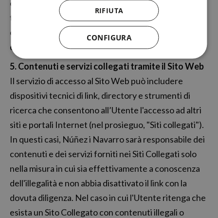
causare guasti o disconnessioni nelle reti di
RIFIUTA
telecomunicazione e dunque la sospensione, la
cancellazione o l'interruzione del servizio del Sito
CONFIGURA
durante o prima della fornitura dello stesso.
5. Contenuti e servizi collegati tramite il Sito Web
Il servizio di accesso al Sito Web può includere
dispositivi tecnici di link, directory e strumenti di
ricerca che consentono all’Utente l'accesso ad altri
siti e portali Internet (nel prosieguo, "Siti collegati").
In questi casi, Núñez i Navarro sarà responsabile dei
contenuti e dei servizi forniti nei Siti Collegati solo
nella misura in cui sia effettivamente a conoscenza
dell'illegalità e non abbia disattivato il link con la
dovuta diligenza. Nel caso in cui l'Utente ritenga che
esista un Sito Collegato con contenuti illegali o