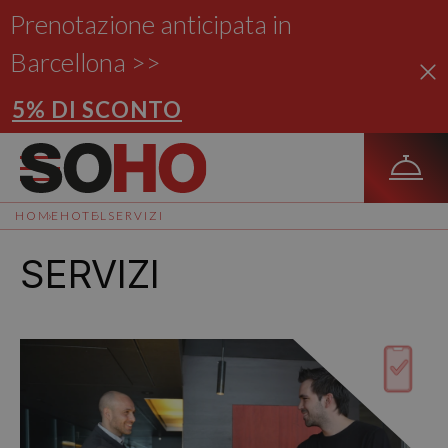
Prenotazione anticipata in
Barcellona >>
5% DI SCONTO
HOME
HOTEL
SERVIZI
SERVIZI