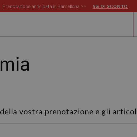
Prenotazione anticipata in Barcellona >>
5% DI SCONTO
 mia
ella vostra prenotazione e gli articol