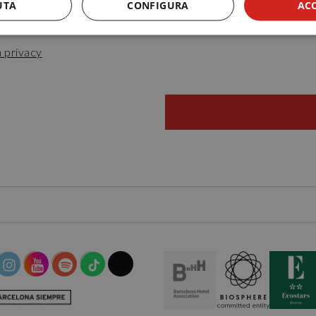
UTA
CONFIGURA
AC
a privacy