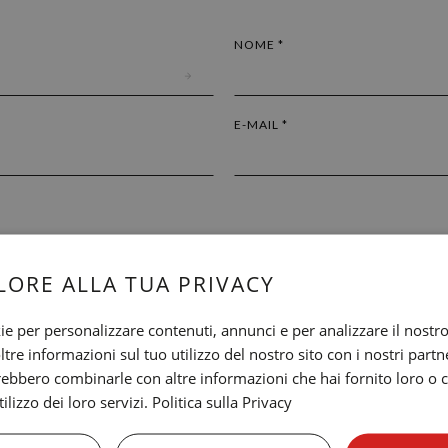
NOME *
E-MAIL *
LORE ALLA TUA PRIVACY
ie per personalizzare contenuti, annunci e per analizzare il nostro 
re informazioni sul tuo utilizzo del nostro sito con i nostri partne
trebbero combinarle con altre informazioni che hai fornito loro o
ilizzo dei loro servizi.
Politica sulla Privacy
 nel nostro Hotel. L'utente può esercitare i propri diritti ai sensi della l