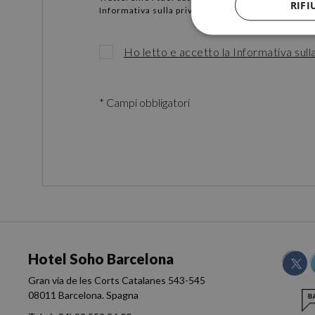
RIFI
Informativa sulla privacy >
Ho letto e accetto la Informativa sull
* Campi obbligatori
Hotel Soho Barcelona
Gran via de les Corts Catalanes 543-545
08011 Barcelona. Spagna