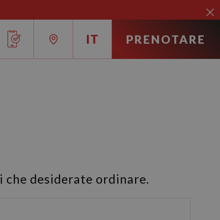
IT
PRENOTARE
RU
IT
EN
FR
ES
i che desiderate ordinare.
DE
CA