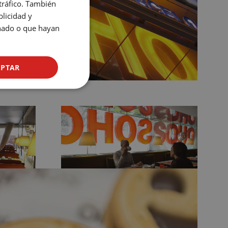
 tráfico. También
ENGLISH
licidad y
onado o que hayan
CATALAN
GERMAN
FRENCH
EPTAR
ITALIAN
RUSSIAN