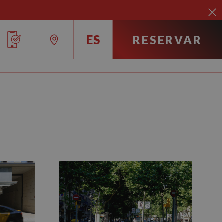
ES
RESERVAR
RU
IT
EN
FR
ES
DE
CA