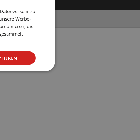
SPANISH
 Datenverkehr zu
ENGLISH
 unsere Werbe-
ombinieren, die
CATALAN
e gesammelt
GERMAN
FRENCH
PTIEREN
ITALIAN
RUSSIAN