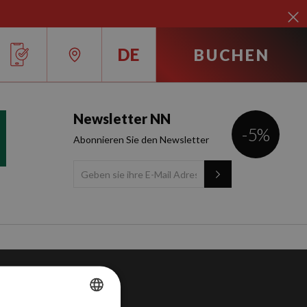
DE
BUCHEN
RU
Newsletter NN
-5%
IT
Abonnieren Sie den Newsletter
EN
FR
ES
DE
CA